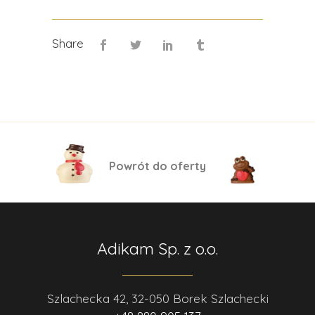
Share
Powrót do oferty
Adikam Sp. z o.o.
Szlachecka 42, 32-050 Borek Szlachecki